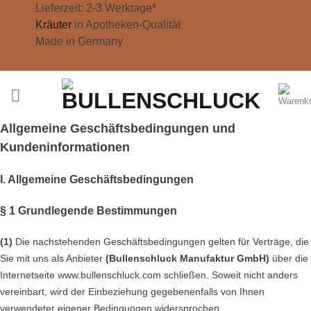
Zum
Lieferzeit: 2-3 Werktage*
Inhalt
Kräuter
in Apotheken-Qualität
springen
Made in Germany
Allgemeine Geschäftsbedingungen und
Kundeninformationen
I. Allgemeine Geschäftsbedingungen
§ 1 Grundlegende Bestimmungen
(1)
Die nachstehenden Geschäftsbedingungen gelten für Verträge, die
Sie mit uns als Anbieter
(
Bullenschluck Manufaktur GmbH
)
über die
Internetseite www.bullenschluck.com schließen. Soweit nicht anders
vereinbart, wird der Einbeziehung gegebenenfalls von Ihnen
verwendeter eigener Bedingungen widersprochen.