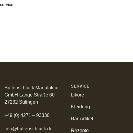
service
.
Lieferzeit: 2-3 Werktage*
Kräuter in Apotheken-Qualität
Made in Germany
SERVICE
Bullenschluck Manufaktur
GmbH Lange Straße 60
Liköre
27232 Sulingen
Kleidung
+49 (0) 4271 – 93330
Bar-Artikel
info@bullenschluck.de
Rezepte