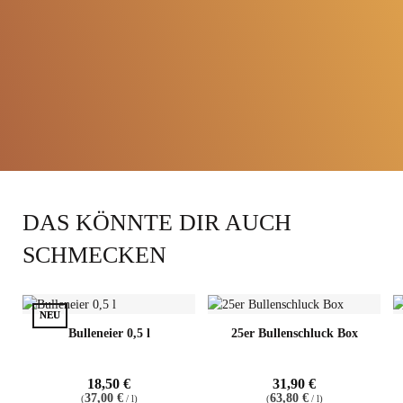
Hochwertige Zutaten aus
eigener Produktion
Kräuterliköre mit einzigartigen
Geschmack
DAS KÖNNTE DIR AUCH
SCHMECKEN
NEU
NEU
Bulleneier 0,5 l
25er Bullenschluck Box
18,50
€
31,90
€
37,00
€
63,80
€
(
/
l
)
(
/
l
)