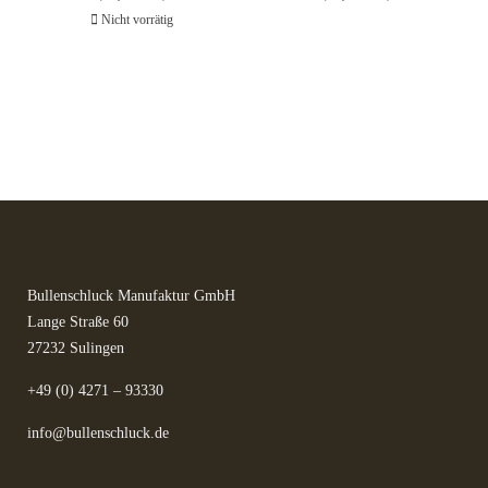
Nicht vorrätig
Lieferzeit: 2-3
Kräuter in Apotheken-
Made in
Werktage*
Qualität
Germany
Bullenschluck Manufaktur GmbH
Lange Straße 60
27232 Sulingen
+49 (0) 4271 – 93330
info@bullenschluck.de