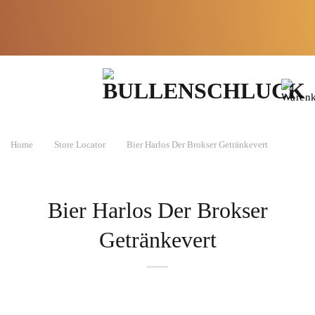
Zum
Lieferzeit:
Kräuter
in
Inhalt
Made in
2-3
Apotheken-
springen
Germany
Werktage*
Qualität
Home
Store Locator
Bier Harlos Der Brokser Getränkevert
Bier Harlos Der Brokser
Getränkevert