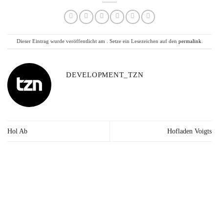
Dieser Eintrag wurde veröffentlicht am . Setze ein Lesezeichen auf den
permalink
.
DEVELOPMENT_TZN
Hol Ab
Hofladen Voigts
Lieferzeit: 2-3
Kräuter in Apotheken-
Made in
Werktage*
Qualität
Germany