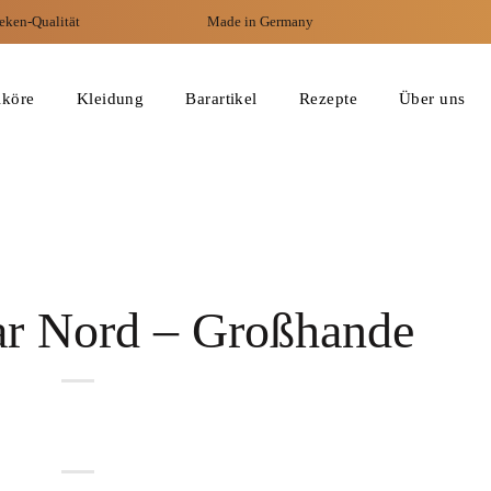
eken-Qualität
Made in Germany
iköre
Kleidung
Barartikel
Rezepte
Über uns
ar Nord – Großhande