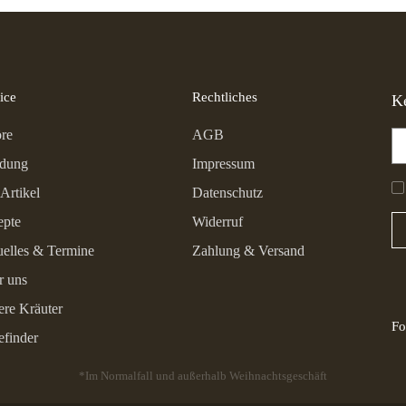
ice
Rechtliches
K
re
AGB
idung
Impressum
Artikel
Datenschutz
epte
Widerruf
elles & Termine
Zahlung & Versand
r uns
re Kräuter
Fo
efinder
*Im Normalfall und außerhalb Weihnachtsgeschäft