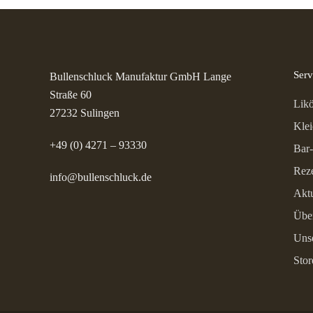
Serv
Bullenschluck Manufaktur GmbH Lange
Straße 60
Likö
27232 Sulingen
Kle
+49 (0) 4271 – 93330
Bar-
Rez
info@bullenschluck.de
Aktu
Übe
Unse
Stor