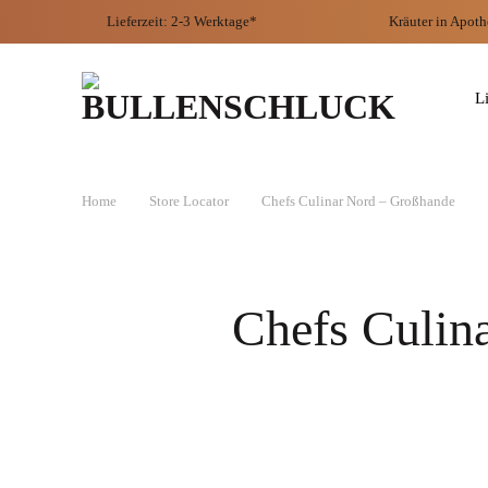
Zum
Lieferzeit: 2-3 Werktage*
Kräuter
in Apoth
Inhalt
springen
L
Home
Store Locator
Chefs Culinar Nord – Großhande
Chefs Culin