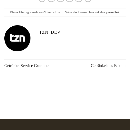
Dieser Eintrag wurde veröffentlicht am . Setze ein Lesezeichen auf den
permalink
.
TZN_DEV
Getränke-Service Grummel
Getränkehaus Bakum
Lieferzeit: 2-3
Kräuter in Apotheken-
Made in
Werktage*
Qualität
Germany