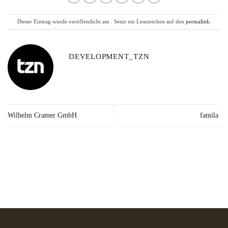
Dieser Eintrag wurde veröffentlicht am . Setze ein Lesezeichen auf den
permalink
.
DEVELOPMENT_TZN
Wilhelm Cramer GmbH
famila
Lieferzeit: 2-3
Kräuter in Apotheken-
Made in
Werktage*
Qualität
Germany