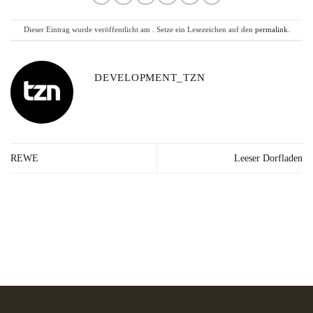
Dieser Eintrag wurde veröffentlicht am . Setze ein Lesezeichen auf den
permalink
.
DEVELOPMENT_TZN
REWE
Leeser Dorfladen
Lieferzeit: 2-3
Kräuter in Apotheken-
Made in
Werktage*
Qualität
Germany