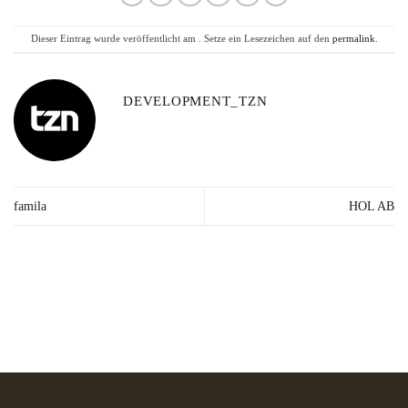
Dieser Eintrag wurde veröffentlicht am . Setze ein Lesezeichen auf den
permalink
.
DEVELOPMENT_TZN
famila
HOL AB
Lieferzeit: 2-3
Kräuter in Apotheken-
Made in
Werktage*
Qualität
Germany