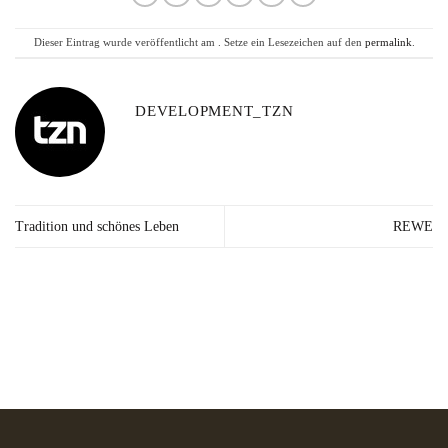
Dieser Eintrag wurde veröffentlicht am . Setze ein Lesezeichen auf den
permalink
.
DEVELOPMENT_TZN
Tradition und schönes Leben
REWE
Lieferzeit: 2-3
Kräuter in Apotheken-
Made in
Werktage*
Qualität
Germany