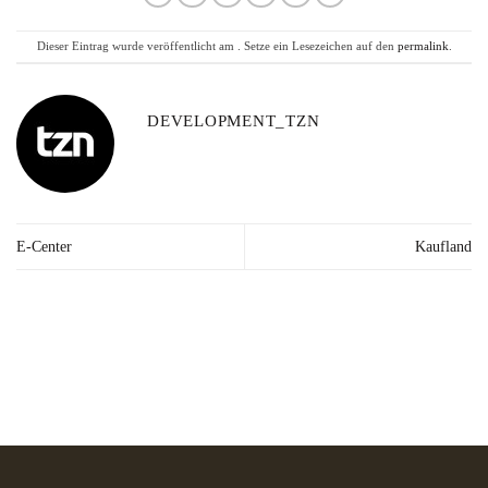
Dieser Eintrag wurde veröffentlicht am . Setze ein Lesezeichen auf den
permalink
.
DEVELOPMENT_TZN
E-Center
Kaufland
Lieferzeit: 2-3
Kräuter in Apotheken-
Made in
Werktage*
Qualität
Germany