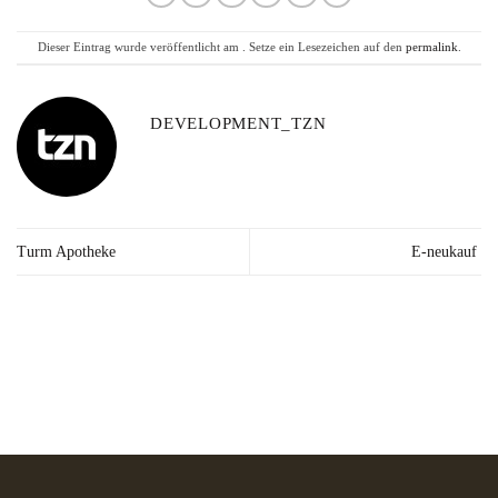
Dieser Eintrag wurde veröffentlicht am . Setze ein Lesezeichen auf den
permalink
.
DEVELOPMENT_TZN
Turm Apotheke
E-neukauf
Lieferzeit: 2-3
Kräuter in Apotheken-
Made in
Werktage*
Qualität
Germany