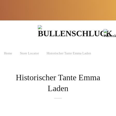
Zum
Lieferzeit:
Kräuter
in
Inhalt
Made in
2-3
Apotheken-
springen
Germany
Werktage*
Qualität
Home
Store Locator
Historischer Tante Emma Laden
Historischer Tante Emma
Laden