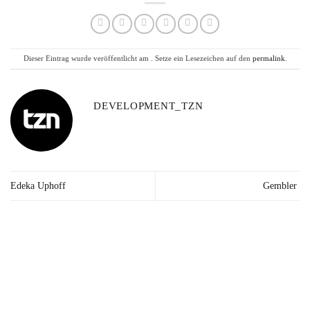
Dieser Eintrag wurde veröffentlicht am . Setze ein Lesezeichen auf den
permalink
.
DEVELOPMENT_TZN
Edeka Uphoff
Gembler
Lieferzeit: 2-3
Kräuter in Apotheken-
Made in
Werktage*
Qualität
Germany