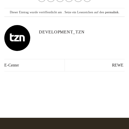
Dieser Eintrag wurde veröffentlicht am . Setze ein Lesezeichen auf den
permalink
.
DEVELOPMENT_TZN
E-Center
REWE
Lieferzeit: 2-3
Kräuter in Apotheken-
Made in
Werktage*
Qualität
Germany