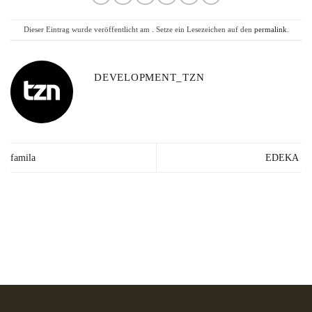
Dieser Eintrag wurde veröffentlicht am . Setze ein Lesezeichen auf den
permalink
.
DEVELOPMENT_TZN
famila
EDEKA
Lieferzeit: 2-3
Kräuter in Apotheken-
Made in
Werktage*
Qualität
Germany