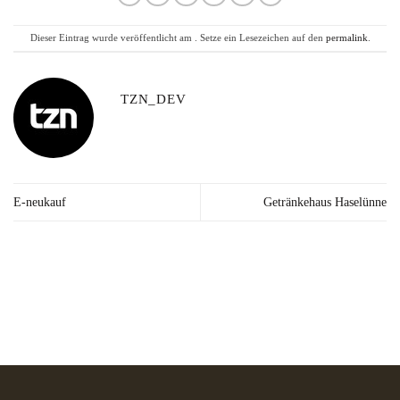
Dieser Eintrag wurde veröffentlicht am . Setze ein Lesezeichen auf den
permalink
.
TZN_DEV
E-neukauf
Getränkehaus Haselünne
Lieferzeit: 2-3
Kräuter in Apotheken-
Made in
Werktage*
Qualität
Germany