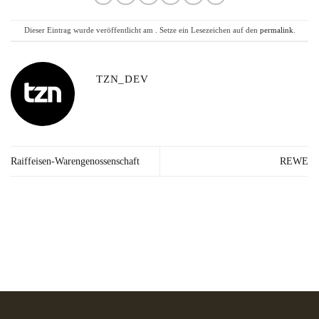
Dieser Eintrag wurde veröffentlicht am . Setze ein Lesezeichen auf den
permalink
.
TZN_DEV
Raiffeisen-Warengenossenschaft
REWE
Lieferzeit: 2-3
Kräuter in Apotheken-
Made in
Werktage*
Qualität
Germany