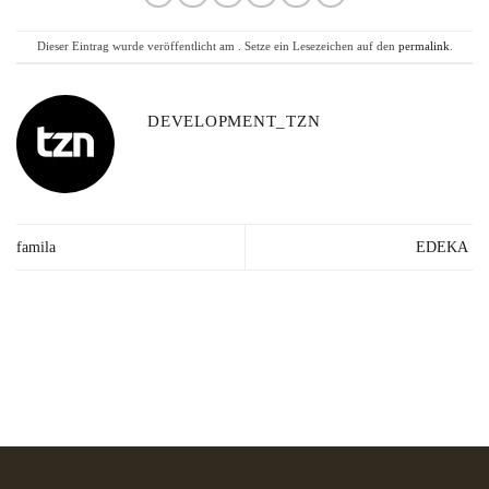
Dieser Eintrag wurde veröffentlicht am . Setze ein Lesezeichen auf den
permalink
.
DEVELOPMENT_TZN
famila
EDEKA
Lieferzeit: 2-3
Kräuter in Apotheken-
Made in
Werktage*
Qualität
Germany