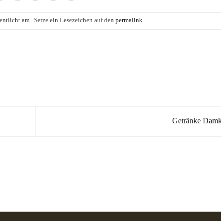
entlicht am . Setze ein Lesezeichen auf den
permalink
.
Getränke Dam
Kräuter in Apotheken-Qualität