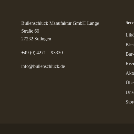
Serv
Bullenschluck Manufaktur GmbH Lange
Straße 60
Likö
27232 Sulingen
Kle
+49 (0) 4271 – 93330
Bar-
Rez
info@bullenschluck.de
Aktu
Übe
Unse
Stor