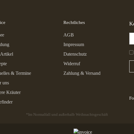
ice
Rechtliches
K
re
AGB
idung
Impressum
Artikel
Datenschutz
epte
Widerruf
elles & Termine
Zahlung & Versand
r uns
re Kräuter
Fo
efinder
*Im Normalfall und außerhalb Weihnachtsgeschäft