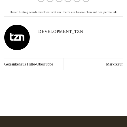
Dieser Eintrag wurde veröffentlicht am . Setze ein Lesezeichen auf den
permalink
.
DEVELOPMENT_TZN
Getränkehaus Hille-Oberlübbe
Marktkauf
Lieferzeit: 2-3
Kräuter in Apotheken-
Made in
Werktage*
Qualität
Germany