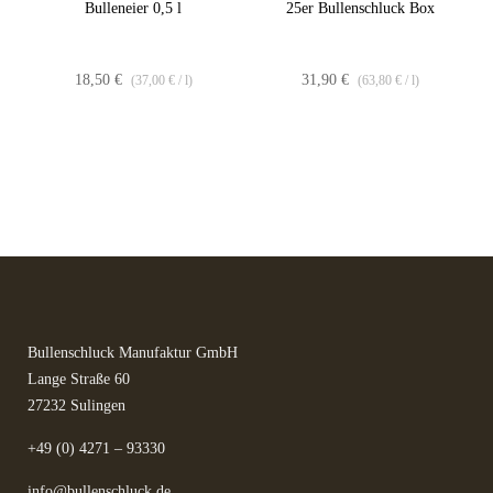
Bulleneier 0,5 l
25er Bullenschluck Box
18,50
€
31,90
€
(
37,00
€
/
l
)
(
63,80
€
/
l
)
Lieferzeit: 2-3
Kräuter in Apotheken-
Made in
Werktage*
Qualität
Germany
Bullenschluck Manufaktur GmbH
Lange Straße 60
27232 Sulingen
+49 (0) 4271 – 93330
info@bullenschluck.de